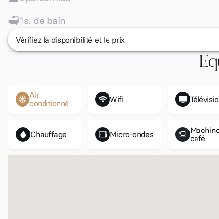
1
s. de bain
Vérifiez la disponibilité et le prix
Eq
Air
Wifi
Télévisi
conditionné
Machine
Chauffage
Micro-ondes
café