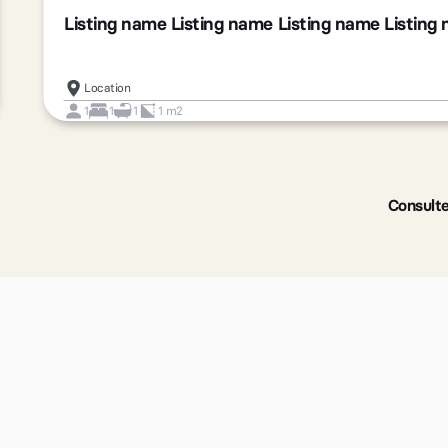
Listing name Listing name Listing name Listing
Location
1
1
1
1 m2
Slide 2 of 3.
Consulte