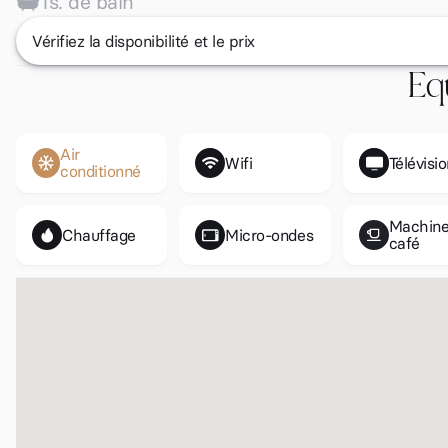
1
s. de bain
Vérifiez la disponibilité et le prix
Eq
Air
Wifi
Télévisi
conditionné
Machine
Chauffage
Micro-ondes
café