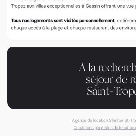
Tropez aux villas exceptionnelles à Gassin offrant une vue
Tous nos logements sont visités personnellement
, entièrem
chaque accès à la plage et chaque restaurant des environs
À la recherc
séjour de r
Saint-Tro
Agence de location Shellter St-Tr
Conditions générales de location 