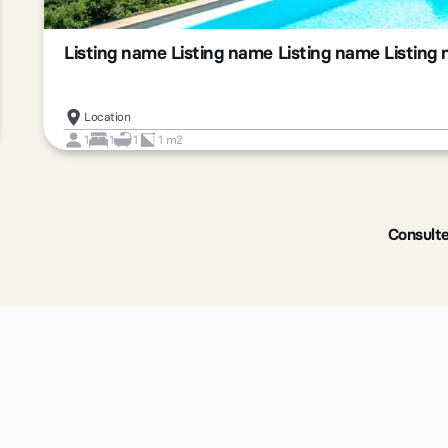
Listing name Listing name Listing name Listing
Location
1
1
1
1 m2
Slide 2 of 3.
Consulte