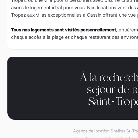
Tropez, ou une villa pour 8 personnes avec piscine chauf
avons le logement idéal pour vous. Nos locations vont de
Tropez aux villas exceptionnelles à Gassin offrant une vue
Tous nos logements sont visités personnellement
, entièrem
chaque accès à la plage et chaque restaurant des environs
À la recherc
séjour de r
Saint-Tro
Agence de location Shellter St-Tr