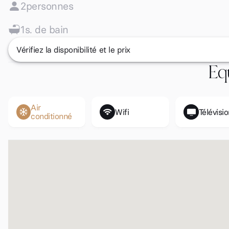
2
personnes
1
s. de bain
Vérifiez la disponibilité et le prix
Eq
Air
Wifi
Télévisi
conditionné