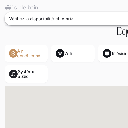
1
s. de bain
Vérifiez la disponibilité et le prix
Eq
Air
Wifi
Télévisi
conditionné
Système
audio