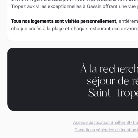
Tropez aux villas exceptionnelles à Gassin offrant une vue
Tous nos logements sont visités personnellement
, entièrem
chaque accès à la plage et chaque restaurant des environs
À la recherc
séjour de r
Saint-Tro
Agence de location Shellter St-Tr
Conditions générales de location 