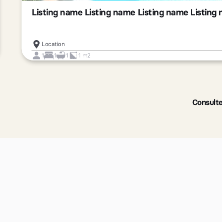
Listing name Listing name Listing name Listing
Location
1
1
1
1 m2
Slide 2 of 3.
Consulte